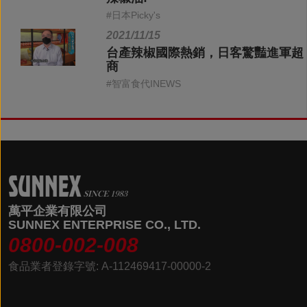
#日本Picky's
2021/11/15
台產辣椒國際熱銷，日客驚豔進軍超
商
#智富食代INEWS
萬平企業有限公司
SUNNEX ENTERPRISE CO., LTD.
0800-002-008
食品業者登錄字號: A-112469417-00000-2