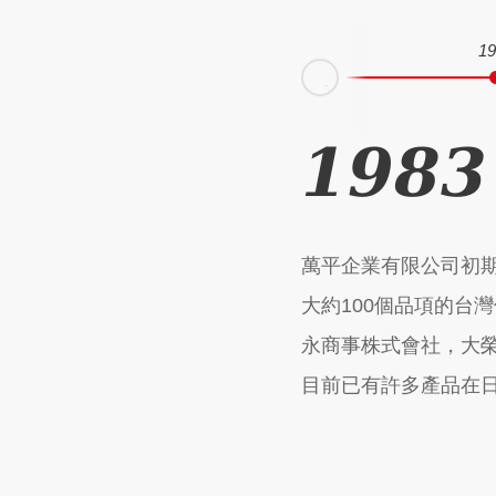
19
Prev
1983
萬平企業有限公司初
大約100個品項的台
永商事株式會社，大
目前已有許多產品在